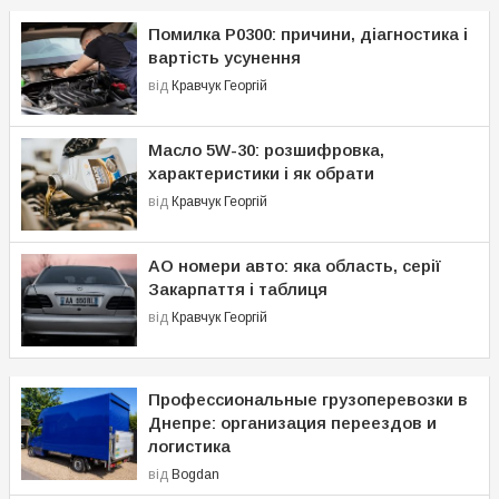
Помилка P0300: причини, діагностика і
вартість усунення
від
Кравчук Георгій
Масло 5W-30: розшифровка,
характеристики і як обрати
від
Кравчук Георгій
АО номери авто: яка область, серії
Закарпаття і таблиця
від
Кравчук Георгій
Профессиональные грузоперевозки в
Днепре: организация переездов и
логистика
від
Bogdan