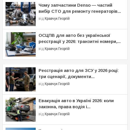
Чому запчастини Denso — частий
вибір СТО для ремонту генераторів...
від
Кравчук Георгій
ОСЦПВ для авто без української
реєстрації у 2026: транзитні номери,...
від
Кравчук Георгій
Реєстрація авто для ЗСУ у 2026 році:
три сценарії, документи...
від
Кравчук Георгій
Евакуація авто в Україні 2026: коли
законна, права водія і...
від
Кравчук Георгій