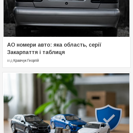
АО номери авто: яка область, серії
Закарпаття і таблиця
від
Кравчук Георгій