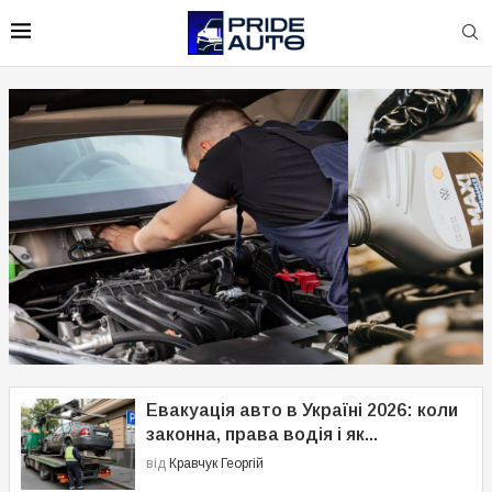
Масло 5W-30: розшифровка,
характеристики і як обрати
Евакуація авто в Україні 2026: коли
законна, права водія і як...
від
Кравчук Георгій