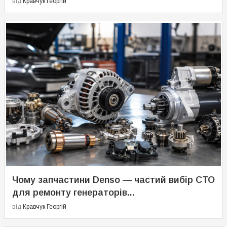
від
Кравчук Георгій
Чому запчастини Denso — частий вибір СТО
для ремонту генераторів...
від
Кравчук Георгій