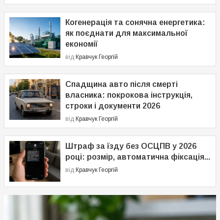
Когенерація та сонячна енергетика:
як поєднати для максимальної
економії
від
Кравчук Георгій
Спадщина авто після смерті
власника: покрокова інструкція,
строки і документи 2026
від
Кравчук Георгій
Штраф за їзду без ОСЦПВ у 2026
році: розмір, автоматична фіксація...
від
Кравчук Георгій