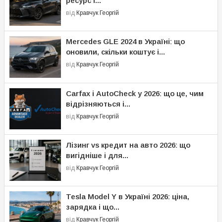
ресурс і...
від
Кравчук Георгій
Mercedes GLE 2024 в Україні: що
оновили, скільки коштує і...
від
Кравчук Георгій
Carfax і AutoCheck у 2026: що це, чим
відрізняються і...
від
Кравчук Георгій
Лізинг vs кредит на авто 2026: що
вигідніше і для...
від
Кравчук Георгій
Tesla Model Y в Україні 2026: ціна,
зарядка і що...
від
Кравчук Георгій