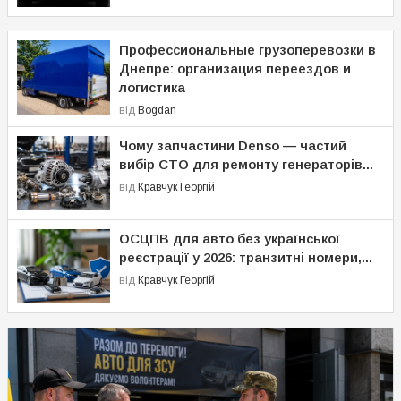
Профессиональные грузоперевозки в
Днепре: организация переездов и
логистика
від
Bogdan
Чому запчастини Denso — частий
вибір СТО для ремонту генераторів...
від
Кравчук Георгій
ОСЦПВ для авто без української
реєстрації у 2026: транзитні номери,...
від
Кравчук Георгій