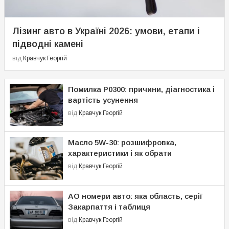
Лізинг авто в Україні 2026: умови, етапи і
підводні камені
від
Кравчук Георгій
Помилка P0300: причини, діагностика і
вартість усунення
від
Кравчук Георгій
Масло 5W-30: розшифровка,
характеристики і як обрати
від
Кравчук Георгій
АО номери авто: яка область, серії
Закарпаття і таблиця
від
Кравчук Георгій