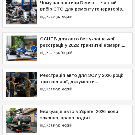
Чому запчастини Denso — частий
вибір СТО для ремонту генераторів...
від
Кравчук Георгій
ОСЦПВ для авто без української
реєстрації у 2026: транзитні номери,...
від
Кравчук Георгій
Реєстрація авто для ЗСУ у 2026 році:
три сценарії, документи...
від
Кравчук Георгій
Евакуація авто в Україні 2026: коли
законна, права водія і...
від
Кравчук Георгій