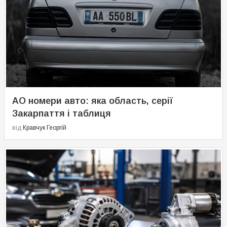
АО номери авто: яка область, серії
Закарпаття і таблиця
від
Кравчук Георгій