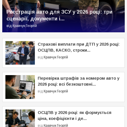
Реєстрація авто для ЗСУ у 2026 році: три
сценарії, документи і...
від
Кравчук Георгій
Страхові виплати при ДТП у 2026 році:
ОСЦПВ, КАСКО, строки...
від
Кравчук Георгій
Перевірка штрафів за номером авто у
2026 році: всі безкоштовні...
від
Кравчук Георгій
ОСЦПВ у 2026 році: як формується
ціна, коефіцієнти і де...
від
Кравчук Георгій