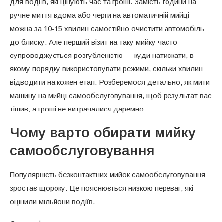
для водіїв, які цінують час та гроші. Замість години на
Віск або поліроль
ручне миття вдома або черги на автоматичній мийці
Осмос
можна за 10-15 хвилин самостійно очистити автомобіль
до блиску. Але перший візит на таку мийку часто
Як мити машину на мийці
супроводжується розгубленістю — куди натискати, в
самообслуговування взимку
якому порядку використовувати режими, скільки хвилин
При якій температурі можна мити
відводити на кожен етап. Розберемося детально, як мити
машину на мийці самообслуговування, щоб результат вас
Підготовка авто до зимового миття
тішив, а гроші не витрачалися даремно.
Особливості процесу взимку
Чому варто обирати мийку
Що робити після миття зимою
самообслуговування
Типові помилки при митті на
самообслуговуванні
Популярність безконтактних мийок самообслуговування
зростає щороку. Це пояснюється низкою переваг, які
Корисні поради для ефективного миття
оцінили мільйони водіїв.
Як заощадити гроші