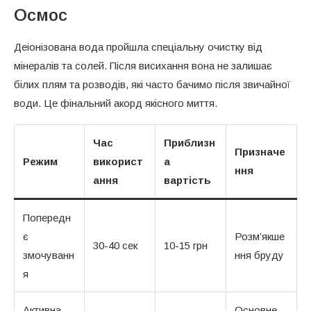
Осмос
Деіонізована вода пройшла спеціальну очистку від
мінералів та солей. Після висихання вона не залишає
білих плям та розводів, які часто бачимо після звичайної
води. Це фінальний акорд якісного миття.
Час
Приблизн
Призначе
Режим
використ
а
ння
ання
вартість
Попередн
є
Розм’якше
30-40 сек
10-15 грн
змочуванн
ння бруду
я
Активна
Основне