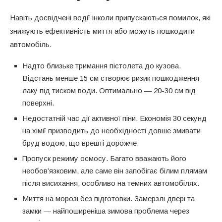
Навіть досвідчені водії інколи припускаються помилок, які
знижують ефективність миття або можуть пошкодити
автомобіль.
Надто близьке тримання пістолета до кузова.
Відстань менше 15 см створює ризик пошкодження
лаку під тиском води. Оптимально — 20-30 см від
поверхні.
Недостатній час дії активної піни. Економія 30 секунд
на хімії призводить до необхідності довше змивати
бруд водою, що врешті дорожче.
Пропуск режиму осмосу. Багато вважають його
необов’язковим, але саме він запобігає білим плямам
після висихання, особливо на темних автомобілях.
Миття на морозі без підготовки. Замерзлі двері та
замки — найпоширеніша зимова проблема через