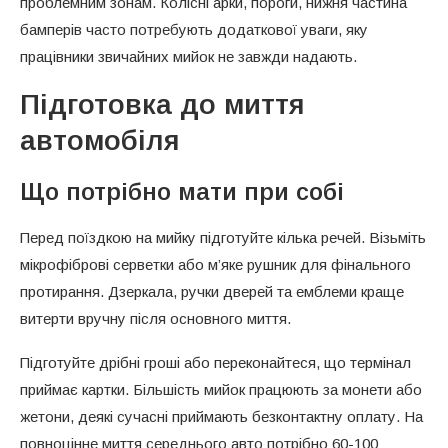
проблемним зонам. Колісні арки, пороги, нижня частина
бамперів часто потребують додаткової уваги, яку
працівники звичайних мийок не завжди надають.
Підготовка до миття
автомобіля
Що потрібно мати при собі
Перед поїздкою на мийку підготуйте кілька речей. Візьміть
мікрофіброві серветки або м’яке рушник для фінального
протирання. Дзеркала, ручки дверей та емблеми краще
витерти вручну після основного миття.
Підготуйте дрібні гроші або переконайтеся, що термінал
приймає картки. Більшість мийок працюють за монети або
жетони, деякі сучасні приймають безконтактну оплату. На
повноцінне миття середнього авто потрібно 60-100