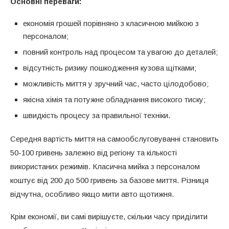
Основні переваги:
Як досягти ідеального блиску
економія грошей порівняно з класичною мийкою з
Догляд за важкодоступними місцями
персоналом;
повний контроль над процесом та увагою до деталей;
відсутність ризику пошкодження кузова щітками;
можливість миття у зручний час, часто цілодобово;
якісна хімія та потужне обладнання високого тиску;
швидкість процесу за правильної техніки.
Середня вартість миття на самообслуговуванні становить
50-100 гривень залежно від регіону та кількості
використаних режимів. Класична мийка з персоналом
коштує від 200 до 500 гривень за базове миття. Різниця
відчутна, особливо якщо мити авто щотижня.
Крім економії, ви самі вирішуєте, скільки часу приділити