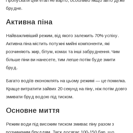
Пропускати цей етап не варто, особливо якщо авто дуже
брудне.
Активна піна
Найважливіший режим, від якого залежить 70% успіху.
Активна піна містить потужні мийні компоненти, які
розчиняють жир, бітум, комах та інші забруднення. Чим
більше піни ви нанесете, тим легше потім буде змити
бруд.
Багато водіїв економлять на цьому режимі — це помилка.
Краще витратити зайвих 20 секунд на піну, ніж потім довго
змивати бруд водою під тиском.
Основне миття
Режим води під високим тиском змиває піну разом з
розчиненим бруддям. Тиск досягає 100-150 бар, що