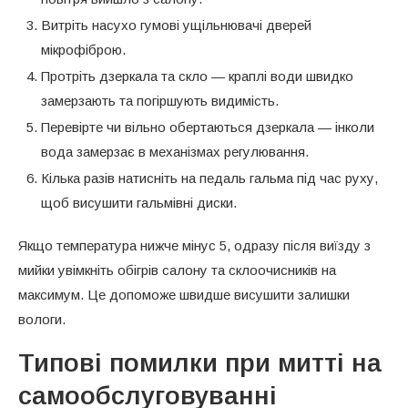
Витріть насухо гумові ущільнювачі дверей
мікрофіброю.
Протріть дзеркала та скло — краплі води швидко
замерзають та погіршують видимість.
Перевірте чи вільно обертаються дзеркала — інколи
вода замерзає в механізмах регулювання.
Кілька разів натисніть на педаль гальма під час руху,
щоб висушити гальмівні диски.
Якщо температура нижче мінус 5, одразу після виїзду з
мийки увімкніть обігрів салону та склоочисників на
максимум. Це допоможе швидше висушити залишки
вологи.
Типові помилки при митті на
самообслуговуванні