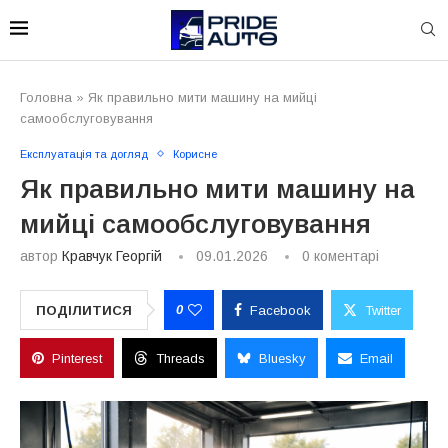
Головна
»
Як правильно мити машину на мийці
самообслуговування
Експлуатація та догляд
Корисне
Як правильно мити машину на
мийці самообслуговування
автор
Кравчук Георгій
09.01.2026
0 коментарі
0
ПОДІЛИТИСЯ
Facebook
Twitter
Pinterest
Threads
Bluesky
Email