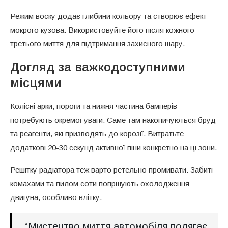
Режим воску додає глибини кольору та створює ефект
мокрого кузова. Використовуйте його після кожного
третього миття для підтримання захисного шару.
Догляд за важкодоступними
місцями
Колісні арки, пороги та нижня частина бамперів
потребують окремої уваги. Саме там накопичуються бруд
та реагенти, які призводять до корозії. Витратьте
додаткові 20-30 секунд активної піни конкретно на ці зони.
Решітку радіатора теж варто ретельно промивати. Забиті
комахами та пилом соти погіршують охолодження
двигуна, особливо влітку.
“Мистецтво миття автомобіля полягає