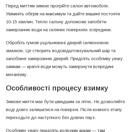
Перед миттям зимою прогрійте салон автомобіля.
Увімкніть обігрів на максимум та дайте машині постояти
10-15 хвилин. Тепло салону допоможе запобігти
замерзанню води на скляних поверхнях зсередини.
Обробіть гумові ущільнювачі дверей силіконовою
змазкою. Це створить водовідштовхувальний шар та
запобіжне замерзанню дверей. Приділіть особливу увагу
замкам — краплі води можуть замерзнути всередині
механізму.
Особливості процесу взимку
Зимове миття має бути швидшим за літнє. Не дозволяйте
воді довго залишатися на поверхні. Після кожного етапу
переходьте до наступного без довгих пауз.
Особливу увагу приділіть колісним аркам — там