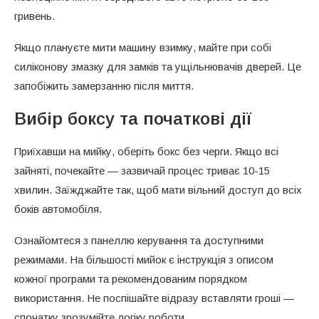
гривень.
Якщо плануєте мити машину взимку, майте при собі
силіконову змазку для замків та ущільнювачів дверей. Це
запобіжить замерзанню після миття.
Вибір боксу та початкові дії
Приїхавши на мийку, оберіть бокс без черги. Якщо всі
зайняті, почекайте — зазвичай процес триває 10-15
хвилин. Заїжджайте так, щоб мати вільний доступ до всіх
боків автомобіля.
Ознайомтеся з панеллю керування та доступними
режимами. На більшості мийок є інструкція з описом
кожної програми та рекомендованим порядком
використання. Не поспішайте відразу вставляти гроші —
спочатку зрозумійте логіку роботи.