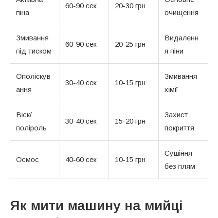
60-90 сек
20-30 грн
піна
очищення
Змивання
Видаленн
60-90 сек
20-25 грн
під тиском
я піни
Ополіскув
Змивання
30-40 сек
10-15 грн
ання
хімії
Віск/
Захист
30-40 сек
15-20 грн
поліроль
покриття
Сушіння
Осмос
40-60 сек
10-15 грн
без плям
Як мити машину на мийці