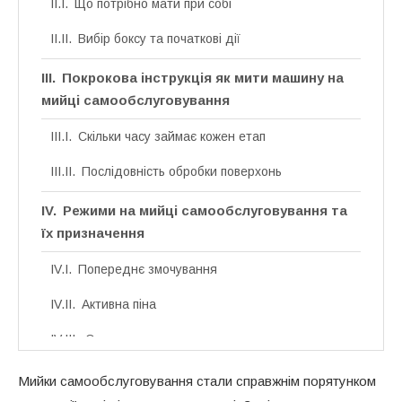
Що потрібно мати при собі
Вибір боксу та початкові дії
Покрокова інструкція як мити машину на
мийці самообслуговування
Скільки часу займає кожен етап
Послідовність обробки поверхонь
Режими на мийці самообслуговування та
їх призначення
Попереднє змочування
Активна піна
Основне миття
Ополіскування
Мийки самообслуговування стали справжнім порятунком