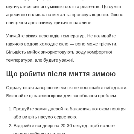
скупчується сніг зі сумішшю солі та реагентів. Ця суміш
агресивно впливає на метал та провокує корозію. Якісне
очищення арок взимку критично важливе.
Уникайте різких перепадів температур. Не поливайте
гарячою водою холодне скло — воно може тріснути.
Більшість мийок використовують воду комфортної
температури, але будьте уважні.
Що робити після миття зимою
Одразу після завершення миття не поспішайте виїжджати.
Виконайте ці важливі кроки для запобігання проблем.
Продуйте замки дверей та багажника потоком повітря
або витріть насухо серветкою.
Відкрийте всі двері на 20-30 секунд, щоб вологе
повітря вийшло з салону.